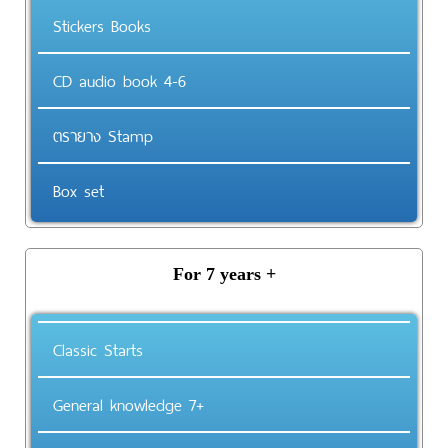
Stickers Books
CD audio book 4-6
ตรายาง Stamp
Box set
For 7 years +
Classic Starts
General knowledge 7+