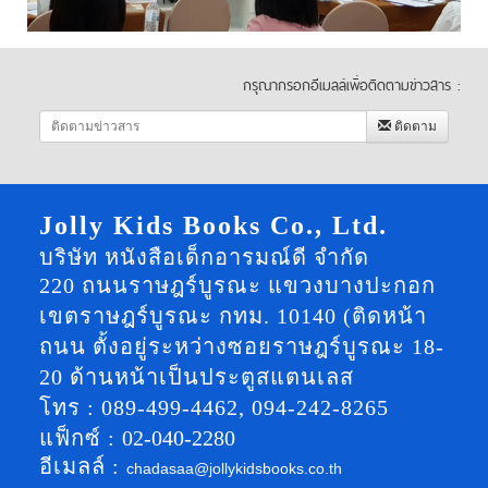
กรุณากรอกอีเมลล์เพื่อติดตามข่าวสาร :
ติดตาม
Jolly Kids Books Co., Ltd.
บริษัท หนังสือเด็กอารมณ์ดี จำกัด
220 ถนนราษฎร์บูรณะ แขวงบางปะกอก
เขตราษฎร์บูรณะ กทม. 10140 (ติดหน้า
ถนน ตั้งอยู่ระหว่างซอยราษฎร์บูรณะ 18-
20 ด้านหน้าเป็นประตูสแตนเลส
โทร : 089-499-4462, 094-242-8265
แฟ็กซ์ :
02-040-2280
อีเมลล์ :
chadasaa@jollykidsbooks.co.th