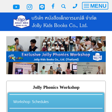
MENU
Toggle
navigatio
Jolly Phonics Workshop
Workshop Schedules