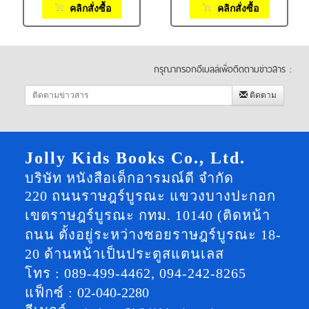
คลิกสั่งซื้อ
คลิกสั่งซื้อ
กรุณากรอกอีเมลล์เพื่อติดตามข่าวสาร :
ติดตาม
Jolly Kids Books Co., Ltd.
บริษัท หนังสือเด็กอารมณ์ดี จำกัด
220 ถนนราษฎร์บูรณะ แขวงบางปะกอก
เขตราษฎร์บูรณะ กทม. 10140 (ติดหน้า
ถนน ตั้งอยู่ระหว่างซอยราษฎร์บูรณะ 18-
20 ด้านหน้าเป็นประตูสแตนเลส
โทร : 089-499-4462, 094-242-8265
แฟ็กซ์ :
02-040-2280