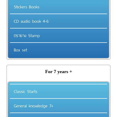
Stickers Books
CD audio book 4-6
ตรายาง Stamp
Box set
For 7 years +
Classic Starts
General knowledge 7+