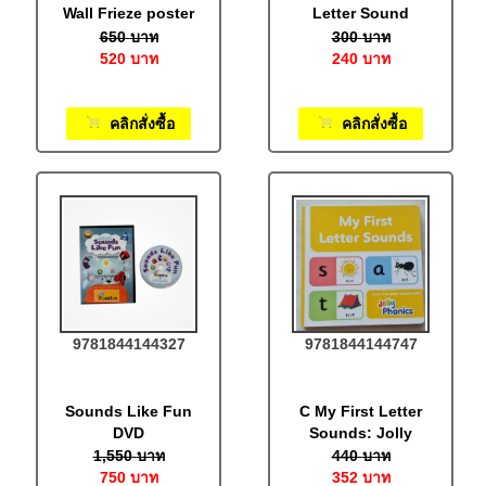
Wall Frieze poster
Letter Sound
7 Strips: In
Poster: In
650
บาท
300
บาท
Precursive letters
Precursive letters
520
บาท
240
บาท
คลิกสั่งซื้อ
คลิกสั่งซื้อ
9781844144327
9781844144747
Sounds Like Fun
C My First Letter
DVD
Sounds: Jolly
Phonics: In
1,550
บาท
440
บาท
Precursive letters
750
บาท
352
บาท