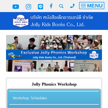
MENU
Toggle
navigatio
Jolly Phonics Workshop
Workshop Schedules