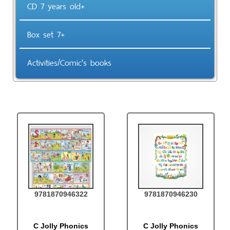
CD 7 years old+
Box set 7+
Activities/Comic's books
9781870946322
9781870946230
C Jolly Phonics
C Jolly Phonics