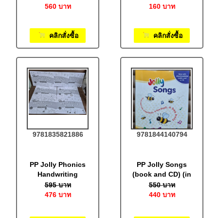
Letters
Practice Book: In
560
บาท
160
บาท
Print Letters
คลิกสั่งซื้อ
คลิกสั่งซื้อ
9781835821886
9781844140794
PP Jolly Phonics
PP Jolly Songs
Handwriting
(book and CD) (in
Books set of
print letters)
595
บาท
550
บาท
books 1–7: In
476
บาท
440
บาท
Print Letters