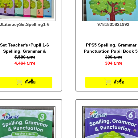
JLiteracySetSpelling1-6
9781835821992
Set Teacher's+Pupil 1-6
PPS5 Spelling, Grammar
Spelling, Grammar &
Punctuation Pupil Book 5
5,580
บาท
380
บาท
unctuation Pupil Book in
Print Letters (BE): Jolly
4,464
บาท
304
บาท
Print Letters (BE): Jolly
Literacy
Literacy
สั่งซื้อ
สั่งซื้อ