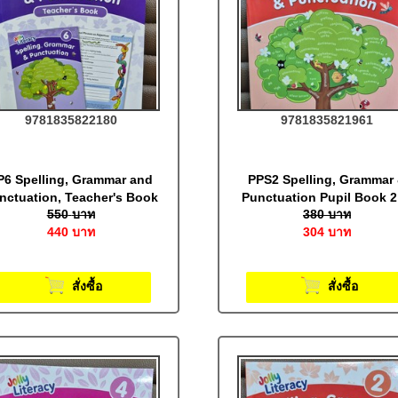
9781835822180
9781835821961
P6 Spelling, Grammar and
PPS2 Spelling, Grammar
nctuation, Teacher's Book
Punctuation Pupil Book 2
550
บาท
380
บาท
6 (Print Letters): Jolly
Print Letters (BE): Jolly
440
บาท
304
บาท
Literacy
Literacy
สั่งซื้อ
สั่งซื้อ