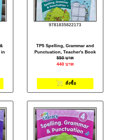
9781835822173
 &
TP5 Spelling, Grammar and
 in
Punctuation, Teacher's Book
550
บาท
5 (Print Letters): Jolly
440
บาท
Literacy
สั่งซื้อ