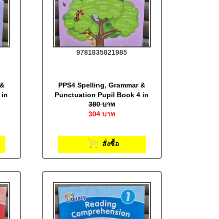
9781835821985
 &
PPS4 Spelling, Grammar &
 in
Punctuation Pupil Book 4 in
380
บาท
Print Letters (BE): Jolly
304
บาท
Literacy
สั่งซื้อ