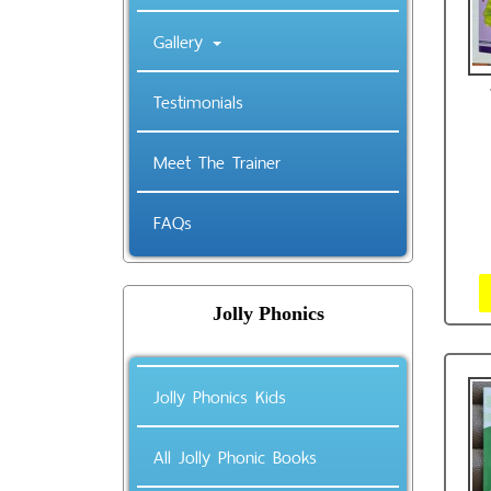
Gallery
Testimonials
Meet The Trainer
P
FAQs
Jolly Phonics
Jolly Phonics Kids
All Jolly Phonic Books