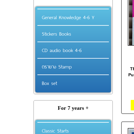
General Knowledge 4-6 Y
Stickers Books
CD audio book 4-6
ตรายาง Stamp
T
Pu
Box set
For 7 years +
Classic Starts