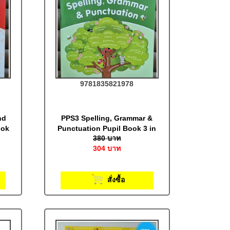
9781835821978
nd
PPS3 Spelling, Grammar &
ook
Punctuation Pupil Book 3 in
380
บาท
Print Letters (BE): Jolly
304
บาท
Literacy
สั่งซื้อ