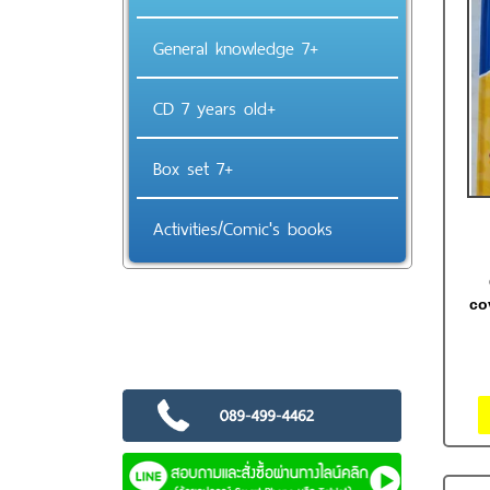
General knowledge 7+
CD 7 years old+
Box set 7+
Activities/Comic's books
co