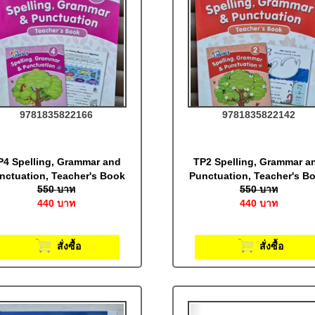
9781835822166
9781835822142
P4 Spelling, Grammar and
TP2 Spelling, Grammar a
nctuation, Teacher's Book
Punctuation, Teacher's B
550
บาท
550
บาท
4 (Print Letters): Jolly
2 (Print Letters): Jolly
440
บาท
440
บาท
Literacy
Literacy
สั่งซื้อ
สั่งซื้อ