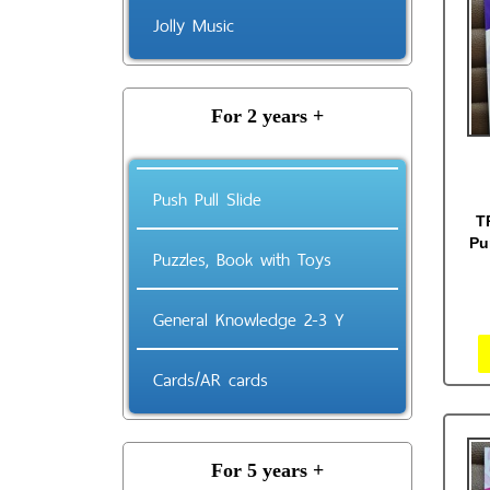
Jolly Music
For 2 years +
Push Pull Slide
T
Pu
Puzzles, Book with Toys
General Knowledge 2-3 Y
Cards/AR cards
For 5 years +