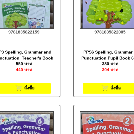
9781835822159
9781835822005
P3 Spelling, Grammar and
PPS6 Spelling, Grammar
nctuation, Teacher's Book
Punctuation Pupil Book 6
550
บาท
380
บาท
3 (Print Letters): Jolly
Print Letters (BE): Jolly
440
บาท
304
บาท
Literacy
Literacy
สั่งซื้อ
สั่งซื้อ