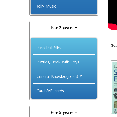
Jolly Music
For 2 years +
Push Pull Slide
สินค
Puzzles, Book with Toys
General Knowledge 2-3 Y
Cards/AR cards
For 5 years +