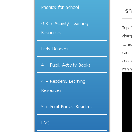
Phonics for School
รา
0-3 + Activity, Learning
Top G
Resources
charg
to ac
Early Readers
cars.
cool 
4 + Pupil, Activity Books
minim
4 + Readers, Learning
Resources
5 + Pupil Books, Readers
FAQ