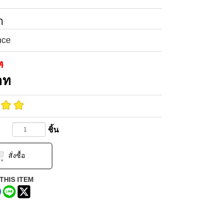
า
nce
ท
าท
ชิ้น
สั่งซื้อ
THIS ITEM