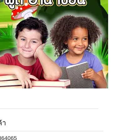
้า
364065