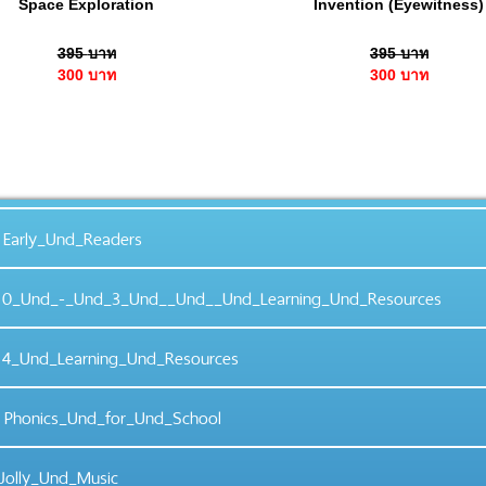
Space Exploration
Invention (Eyewitness)
395
บาท
395
บาท
300
บาท
300
บาท
Early_Und_Readers
0_Und_-_Und_3_Und__Und__Und_Learning_Und_Resources
4_Und_Learning_Und_Resources
Phonics_Und_for_Und_School
olly_Und_Music