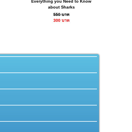
Everything you Need to Know
about Sharks
550
บาท
300
บาท