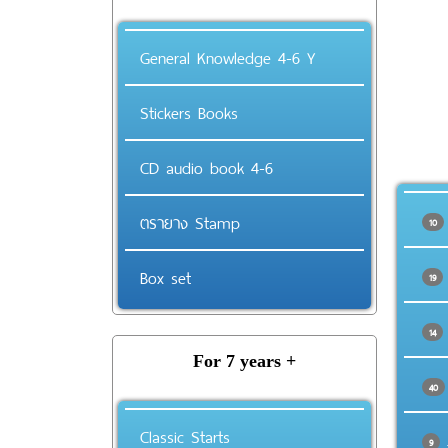
General Knowledge 4-6 Y
Stickers Books
CD audio book 4-6
ตรายาง Stamp
10
Box set
19
14
For 7 years +
40
Classic Starts
J
9