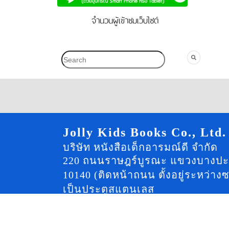
จำนวนผู้เข้าชมเว็บไซต์
Jolly Kids Books Co., Ltd.
บริษัท หนังสือเด็กอารมณ์ดี จำกัด
220 ถนนราษฎร์บูรณะ แขวงบางปะ
10140 (ติดหน้าถนน ตั้งอยู่ระหว่า
เป็นประตูสแตนเลส
โทร : 089-499-4462, 094-242-8265
อีเมลล์ :
chadasaa@jollykidsbooks.co.th