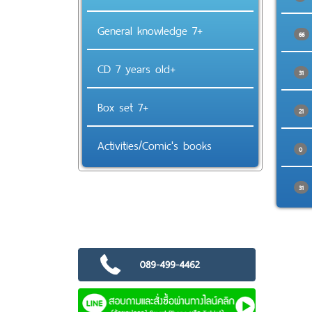
General knowledge 7+
66
CD 7 years old+
31
Box set 7+
21
Activities/Comic's books
0
31