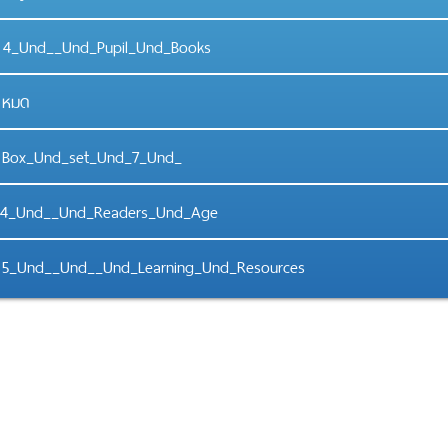
4_Und__Und_Pupil_Und_Books
หมด
Box_Und_set_Und_7_Und_
4_Und__Und_Readers_Und_Age
5_Und__Und__Und_Learning_Und_Resources