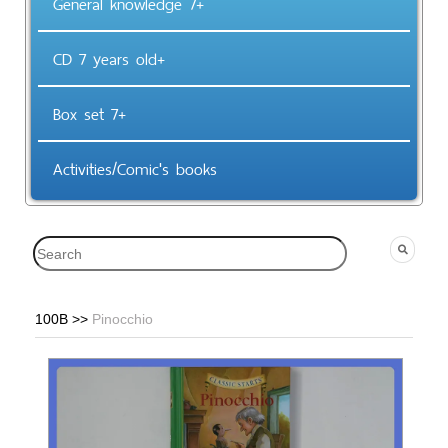
General knowledge 7+
CD 7 years old+
Box set 7+
Activities/Comic's books
100B
>>
Pinocchio