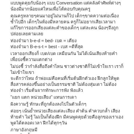
แบบพูดคุยกับน้องๆ แบบ Conversation แต่คลังคำศัพท์ต่างๆ
น้องมีมากน้อยแค่ไหนเพื่อโต้ตอบกับคุณครู
คุณครูหลายๆคนมาอยู่ไม่นานก็ไป เด็กๆขาดความต่อเนื่อง
ซ้ำไปอีก เด็กๆในห้องมีหลายคน ครูก็ไม่อยากเสียเวลามา
แก้ไขการออกเสียงแต่ละคำของเด็กๆ แต่ละคน น้องๆจึงถูก
ปล่อยเลยตามเลย
ท่องจำมา b-e-d = bed- เบด = เตียง
ท่องจำมา B-e-s-t = best - เบส =ดีที่สุด
เวลาออกเสียงก็ เบด/เบด เหมือนกัน ไม่ได้เน้นเสียงท้ายคำ
เพื่อบ่งชี้ความแตกต่าง
ไม่บ่งชี้ ว่ากำลังสื่อถึงคำไหน ชาวต่างชาติก็ไม่เข้าใจเรา เราก็
ไม่เข้าใจเขา
จะดีกว่าไหม ถ้าพ่อแม่คือคนที่เริ่มต้นฝึกตัวเอง ฝึกลูกให้พูด
สื่อสารคล่องขึ้นอย่างเป็นธรรมชาติ ไม่ต้องสุ่มเดา ไม่ต้อง
ท่องจำ เริ่มต้นจากทักษะการฟัง ฟังแล้ว
"แยก แตก หน่วยเสียง" แทนการเดา
ฝังความรู้ ทักษะที่ถูกต้องลงไปในตัวเด็กๆ
ค่อยๆ เน้นย้ำหน่วยเสียงแต่ละเสียง คำต้น คำควบกล้ำ เสียง
ท้ายคำ ไม่รู้ ไม่เป็นก็ต้องฝึก มีคนพูดคุยด้วยคือลูกของเราเอง
พูดได้ตลอดเวลา ฝึกได้ทุกๆวัน
ภาษาอังกฤษมี