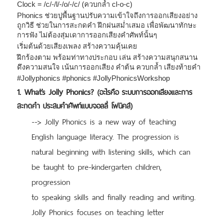
Clock = /c/-/l/-/o/-/c/ (ควบกล้ำ cl-o-c)
Phonics ช่วยปูพื้นฐานปรับความเข้าใจถึงการออกเสียงอย่าง
ถูกวิธี ช่วยในการสะกดคำ ฝึกฝนสม่ำเสมอ เพื่อพัฒนาทักษะ
การฟัง ไม่ต้องสุ่มเดาการออกเสียงคำศัพท์นั้นๆ
เริ่มต้นด้วยเสียงเพลง สร้างความคุ้นเคย
ฝึกร้องตาม พร้อมท่าทางประกอบ เล่น สร้างความสนุกสนาน
ดึงความสนใจ เน้นการออกเสียง คำต้น ควบกล้ำ เสียงท้ายคำ
#Jollyphonics #phonics #JollyPhonicsWorkshop
1. What’s Jolly Phonics?
(อะไรคือ ระบบการออกเสียงและการ
สะกดคำ ประสมคำศัพท์แบบจอลลี่ โฟนิคส์)
--> Jolly Phonics is a new way of teaching
English language literacy. The progression is
natural beginning with listening skills, which can
be taught to pre-kindergarten children,
progression
to speaking skills and finally reading and writing.
Jolly Phonics focuses on teaching letter