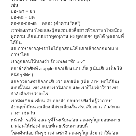
เช่น
มอ- อา = มา
มอ-ดอ = มด
คอ-ลอ-ออ-งอ = คลอง (คำควบ "คล")
เราท่องภาษาไทยและผู้คนรอบตัวสื่อสารด้วยภาษาไทยน้อง
พูดตาม เลียนแบบเราพูดทุกวัน ฟัง พูดบ่อยๆ พูดได้ พูดตามที่
ได้ยิน
แต่ ภาษาอังกฤษเราไม่ได้ถูกสอนให้ แยกเสียงออกมาแบบ
ภาษาไทย
เราถูกสอนให้ท่องจำ ร้องเพลง "ชื่อ a-z"
ท่องจำคำศัพท์ a apple ออกเสียง แอปเปิ้ล (เน้นเสียง เปิ้ล ให้
หนักๆ ชัดๆ)
แต่ชาวต่างชาติออกเสียงว่า แอปเพิ่ล (เพิ่ล เบาๆ พอได้ยิน)
แบบนี้ไหม..เขาเลยฟังเราไม่ออก และเราก็ไม่เข้าใจว่าเขา
กำลังสื่อสารว่าอะไร
เราหัดเขียน เขียน จำ ท่องจำ ก่อนการฟัง ไม่รู้ว่าภาษา
อังกฤษก็มีหน่วยเสียง มีสระเสียงสั้น สระเสียงยาว ตัวสะกด
ต่างๆ เช่นกัน
หนำซ้ำ รอให้ คุณครูที่โรงเรียนสอน คุณครูก็ถูกมอบหมาย
มาสอนให้ท่องจำแบบที่เคยเรียนมาแบบนี้
โชคดีหน่อย มีครูชาวต่างชาติ คุณครูก็ถูกสั่งมาว่าให้สอน