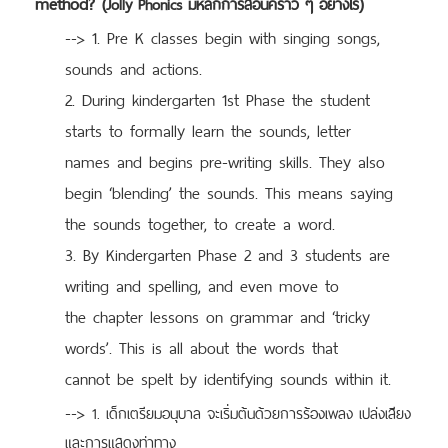
method? (
)
Jolly Phonics มีหลักการสอนคร่าว ๆ อย่างไร
--> 1. Pre K classes begin with singing songs,
sounds and actions.
2. During kindergarten 1st Phase the student
starts to formally learn the sounds, letter
names and begins pre-writing skills. They also
begin ‘blending’ the sounds. This means saying
the sounds together, to create a word.
3. By Kindergarten Phase 2 and 3 students are
writing and spelling, and even move to
the chapter lessons on grammar and ‘tricky
words’. This is all about the words that
cannot be spelt by identifying sounds within it.
-->
1. เด็กเตรียมอนุบาล จะเริ่มต้นด้วยการร้องเพลง เปล่งเสียง
และการแสดงท่าทาง