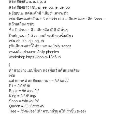
สระเสียงสั้น a, e, i, o, u
สระเสียงยาว เช่น ai, ee, ou, ie, ue, oo
พยัญชนะ แต่ละตัวมี "เสียง" เฉพาะตัว
เช่น ชื่อของตัวอักษร S อ่านว่า เอส --เสียงของเขาคือ Ssss...
คล้ายเสียง ซซซ
ชื่อ D อ่านว่า ดี --เสียงคือ ดึ ดึ ดึ สั้นๆ
มีพยัญชนะ 2 ตัว ออกเสียงเพียงครั้งเดียว
เช่น ch, sh, qu, ng, th
(ฟังเสียงเหล่านี้ได้จากเพลง Jolly songs
เพลงตัวอย่างจาก Jolly phonics
workshop
https://goo.gl/13c6up
)
คำตัวอย่างแบบที่เขา ฟัง เพื่อเริ่มต้นแยกเสียง
เช่น
cat แยกหน่วยเสียงออกมา = /c/-/a/-/t/
Pit = /p/-/i/-/t/
Book = /b/-/oo/-/k/
King = /k/-/i/-/ng/
Shop = /sh/-/o/-/p/
Queen = /Qu/-/ee/-/n/
Tree = /t/-/r/-/ee/ (คำควบกล้ำพูดให้เร็วขึ้น tr-ee)