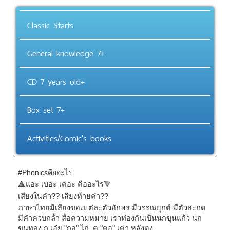
Classic Starts
General knowledge 7+
CD 7 years old+
Box set 7+
Activities/Comic's books
#Phonicsคืออะไร
🔺️แอะ เบอะ เค่อะ คืออะไร🔻
เสียงในคำ?? เสียงท้ายคำ??
ภาษาไทยมีเสียงของแต่ละตัวอักษร มีวรรณยุกต์ มีตัวสะกด
มีคำควบกล้ำ สื่อความหมาย เราท่องกันเป็นนกขุนแก้ว นก
ขุนทอง ก เอ๋ย "กอ" ไก่, ต "ตอ" เต่า หลังตุง