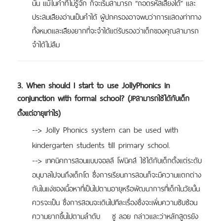
นั้น แม้ในคำที่ไม่รู้จัก ก็จะเริ่มสามารถ “ถอดรหัสเสียงได้” และ
ประสมเสียงอ่านเป็นคำได้
ผู้ปกครองอาจพบว่าการแสดงท่าทาง
ทั้งหมดและเสียงยากที่จะจำได้แต่รับรองว่าเด็กของคุณสามารถ
จำได้ไม่ลืม
3. When should I start to use JollyPhonics in
conjunction with formal school? (
JPสามารถใช้ได้กับเด็ก
)
ตั้งแต่อายุเท่าไร
--> Jolly Phonics system can be used with
kindergarten students till primary school.
-->
เทคนิคการสอนแบบจอลลี โฟนิคส์ ใช้ได้กับเด็กตั้งแต่ระดับ
อนุบาลไปจนถึงเด็กโต ซึ่งการเรียนการสอนก็จะมีความแตกต่าง
กันในแง่ของเนื้อหาที่เป็นไปตามอายุหรือพัฒนาการที่เด็กในวัยนั้น
ควรจะเป็น ซึ่งการสอนจะเดินไปทีละเรื่องซึ่งจะเพิ่มความซับซ้อน
ความยากขึ้นไปตามลำดับ ซู ลอย กล่าวและว่าหลักสูตรยัง